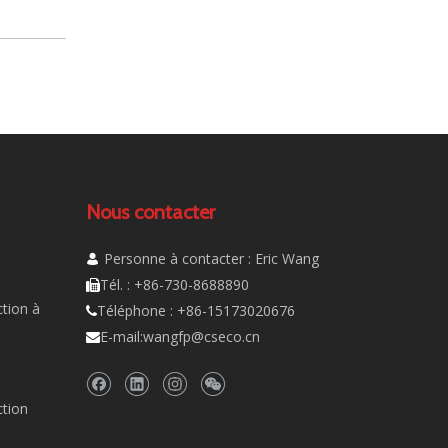
Nous contacter
Personne à contacter : Eric Wang

Tél. : +86-730-8688890

tion à
Téléphone : +86-15173020676

E-mail:
wangfp@cseco.cn

ction