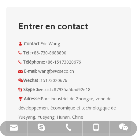
Entrer en contact
Contact:
Eric Wang

Tél :
+86-730-8688890

Téléphone:
+86-15173020676

E-mail:
wangfp@cseco.cn

Wechat :
15173020676

Skype :
live:.cid.c87935a5bad92e18

Adresse:
Parc industriel de Zhongke, zone de

développement économique et technologique de
Yueyang, Yueyang, Hunan, Chine
live:.cid.c87935a5bad92e18
+86-15173020676
wangfp@cseco.cn
+86-730-8688890