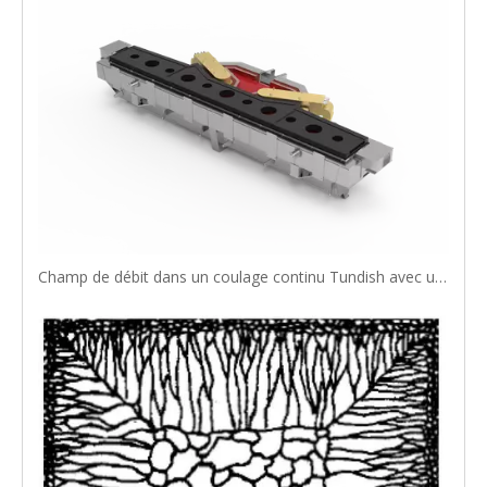
Champ de débit dans un coulage continu Tundish avec un nouveau radiateur à induction unique