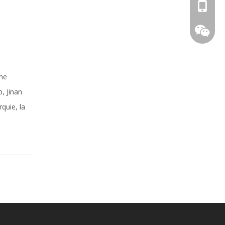
+86-15
ine
, Jinan
quie, la