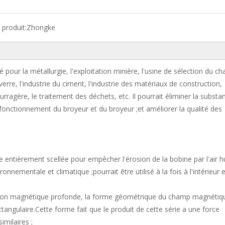
produit:
Zhongke
our la métallurgie, l'exploitation minière, l'usine de sélection du ch
 verre, l'industrie du ciment, l'industrie des matériaux de construction,
 fourragère, le traitement des déchets, etc. Il pourrait éliminer la substa
fonctionnement du broyeur et du broyeur ;et améliorer la qualité des
e entièrement scellée pour empêcher l'érosion de la bobine par l'air 
onnementale et climatique ;pourrait être utilisé à la fois à l'intérieur e
ration magnétique profonde, la forme géométrique du champ magnétiq
angulaire.Cette forme fait que le produit de cette série a une force
imilaires ;