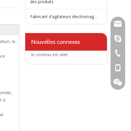
des produits
Fabricant d'agitateurs électromagnétiques
wangfp@
live:.ci
Nouvelles connexes
arbon, la
+86-730
le contenu est vide!
nce
+86-15
humide,
t à
ue