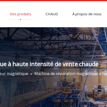
Des produits
CHAUD
À propos de nous
e à haute intensité de vente chaude
eur magnétique
»
Machine de séparation magnétique à hau