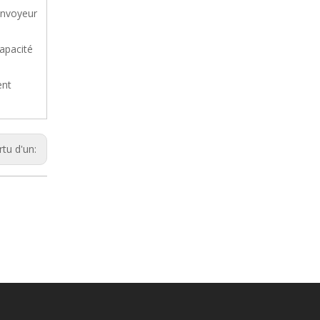
convoyeur
capacité
ent
rtu d'un: