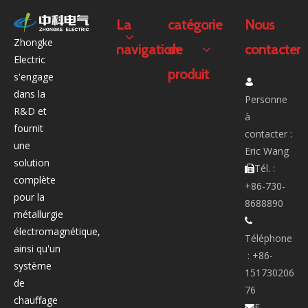
La
catégorie
Nous
Zhongke
navigation
de
contacter
Electric
produit
s'engage

dans la
Personne
R&D et
à
fournit
contacter :
une
Eric Wang
solution
Tél. :

complète
+86-730-
pour la
8688890
métallurgie

électromagnétique,
Téléphone
ainsi qu'un
: +86-
système
151730206
de
76
chauffage
E-
