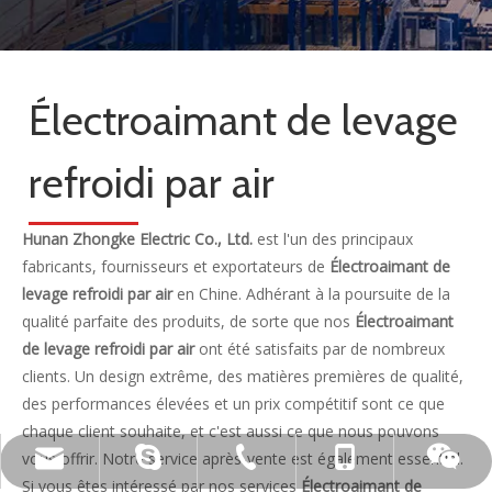
Électroaimant de levage
refroidi par air
Hunan Zhongke Electric Co., Ltd.
est l'un des principaux
fabricants, fournisseurs et exportateurs de
Électroaimant de
levage refroidi par air
en Chine. Adhérant à la poursuite de la
qualité parfaite des produits, de sorte que nos
Électroaimant
de levage refroidi par air
ont été satisfaits par de nombreux
clients. Un design extrême, des matières premières de qualité,
des performances élevées et un prix compétitif sont ce que
chaque client souhaite, et c'est aussi ce que nous pouvons
vous offrir. Notre service après-vente est également essentiel.
live:.cid.c87935a5bad92e18
+86-15173020676
wangfp@cseco.cn
+86-730-8688890
Si vous êtes intéressé par nos services
Électroaimant de