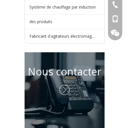
+86-730
Système de chauffage par induction
+86-15
des produits
Fabricant d'agitateurs électromagnétiques
Nous contacter
