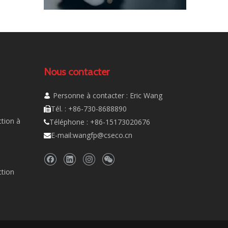
Nous contacter
Personne à contacter : Eric Wang

Tél. : +86-730-8688890

tion à
Téléphone : +86-15173020676

E-mail:
wangfp@cseco.cn

ction