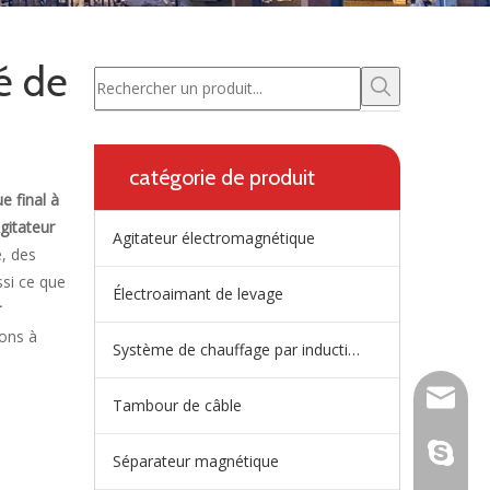
é de
catégorie de produit
e final à
gitateur
Agitateur électromagnétique
e, des
ssi ce que
Électroaimant de levage
r
ons à
Système de chauffage par induction de répartiteur
wangfp@
Tambour de câble
live:.ci
Séparateur magnétique