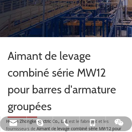
Aimant de levage
combiné série MW12
pour barres d'armature
groupées
Hunan Zhongke Electric Co., Ltd.
est le fabricant et les
live:.cid.c87935a5bad92e18
+86-15173020676
wangfp@cseco.cn
+86-730-8688890
fournisseurs de
Aimant de levage combiné série MW12 pour