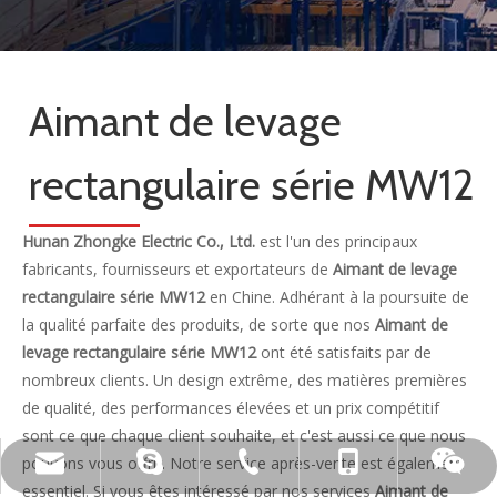
Aimant de levage
rectangulaire série MW12
Hunan Zhongke Electric Co., Ltd.
est l'un des principaux
fabricants, fournisseurs et exportateurs de
Aimant de levage
rectangulaire série MW12
en Chine. Adhérant à la poursuite de
la qualité parfaite des produits, de sorte que nos
Aimant de
levage rectangulaire série MW12
ont été satisfaits par de
nombreux clients. Un design extrême, des matières premières
de qualité, des performances élevées et un prix compétitif
sont ce que chaque client souhaite, et c'est aussi ce que nous
pouvons vous offrir. Notre service après-vente est également
live:.cid.c87935a5bad92e18
+86-15173020676
wangfp@cseco.cn
+86-730-8688890
essentiel. Si vous êtes intéressé par nos services
Aimant de