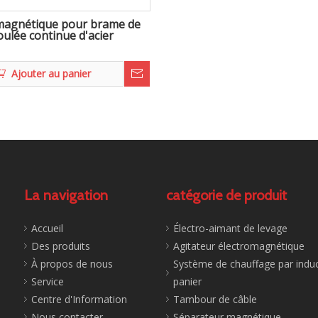
magnétique pour brame de
oulée continue d'acier
Ajouter au panier
La navigation
catégorie de produit
Accueil
Électro-aimant de levage
Des produits
Agitateur électromagnétique
À propos de nous
Système de chauffage par induc
Service
panier
Centre d'Information
Tambour de câble
Nous contacter
Séparateur magnétique