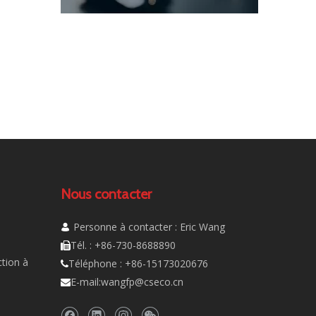
Nous contacter
Personne à contacter : Eric Wang

Tél. : +86-730-8688890

tion à
Téléphone : +86-15173020676

E-mail:
wangfp@cseco.cn
