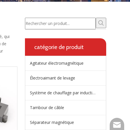
, qui
u de
catégorie de produit
ur
Agitateur électromagnétique
Électroaimant de levage
Système de chauffage par induction de répartiteur
Tambour de câble
Séparateur magnétique
wangfp@