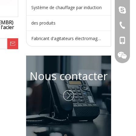
Système de chauffage par induction
live:.ci
(EMBR)
des produits
+86-730
l'acier
Fabricant d'agitateurs électromagnétiques
+86-15
Nous contacter
