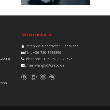
Nous contacter
Personne à contacter : Eric Wang

Tél. : +86-730-8688890

tion à
Téléphone : +86-15173020676

E-mail:
wangfp@cseco.cn

ction