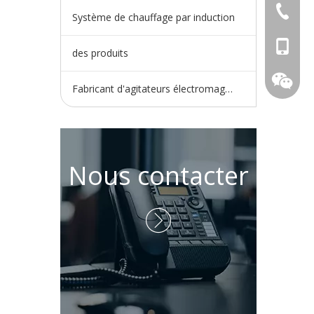
+86-730
Système de chauffage par induction
+86-15
des produits
Fabricant d'agitateurs électromagnétiques
Nous contacter
