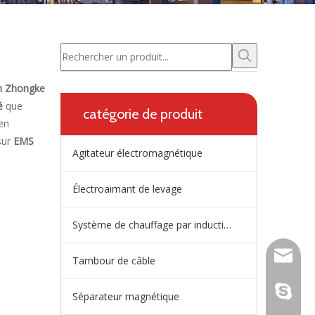
n Zhongke
é
que
catégorie de produit
en
sur
EMS
Agitateur électromagnétique
Électroaimant de levage
Système de chauffage par induction de répartiteur
wangfp@
Tambour de câble
live:.ci
Séparateur magnétique