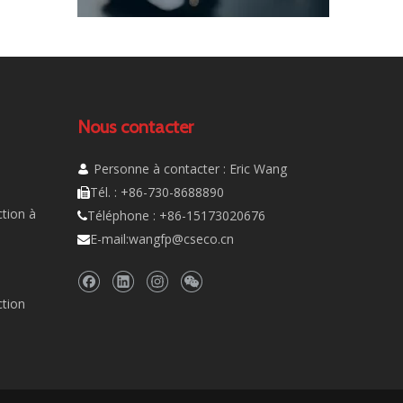
Nous contacter
Personne à contacter : Eric Wang

Tél. : +86-730-8688890

tion à
Téléphone : +86-15173020676

E-mail:
wangfp@cseco.cn

ction