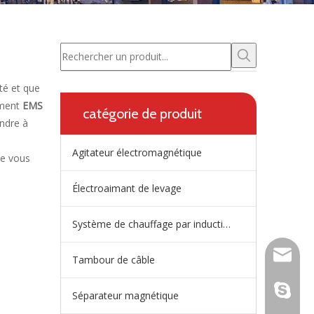
té et que
ement
EMS
catégorie de produit
ondre à
Agitateur électromagnétique
ne vous
Électroaimant de levage
Système de chauffage par induction de répartiteur
wangfp@
Tambour de câble
live:.ci
Séparateur magnétique