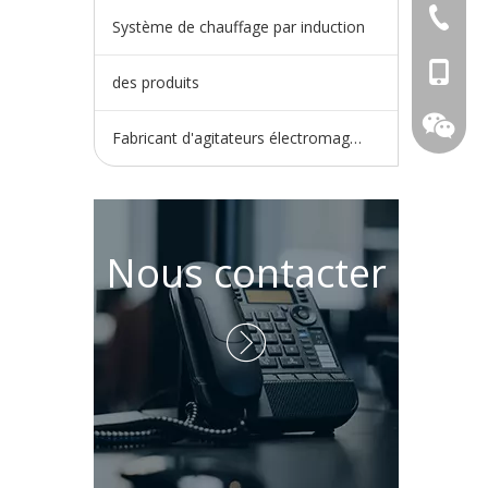
+86-730
Système de chauffage par induction
+86-15
des produits
Fabricant d'agitateurs électromagnétiques
Nous contacter
