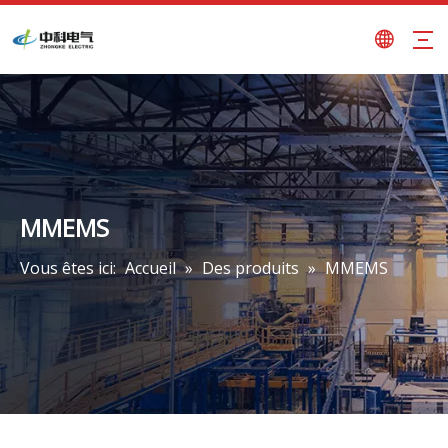
MMEMS
Vous êtes ici:
Accueil
»
Des produits
»
MMEMS