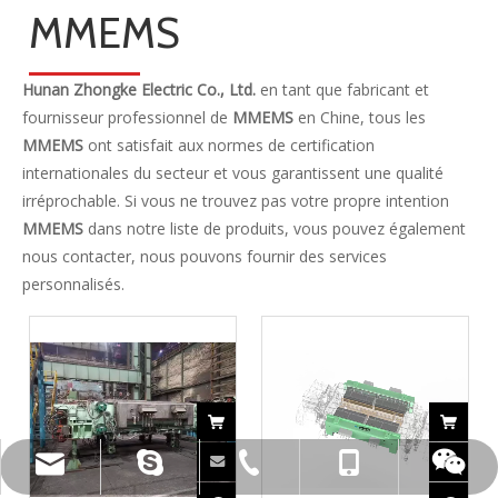
MMEMS
Hunan Zhongke Electric Co., Ltd.
en tant que fabricant et
fournisseur professionnel de
MMEMS
en Chine, tous les
MMEMS
ont satisfait aux normes de certification
internationales du secteur et vous garantissent une qualité
irréprochable. Si vous ne trouvez pas votre propre intention
MMEMS
dans notre liste de produits, vous pouvez également
nous contacter, nous pouvons fournir des services
personnalisés.
live:.cid.c87935a5bad92e18
+86-15173020676
wangfp@cseco.cn
+86-730-8688890