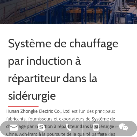
Système de chauffage
par induction à
répartiteur dans la
sidérurgie
Hunan Zhongke Electric Co., Ltd.
est l'un des principaux
fabricants, fournisseurs et exportateurs de
Système de
chauffage par induction à répartiteur dans la sidérurgie
en
live:.cid.c87935a5bad92e18
+86-15173020676
wangfp@cseco.cn
+86-730-8688890
Chine. Adhérant à la poursuite de la qualité parfaite des