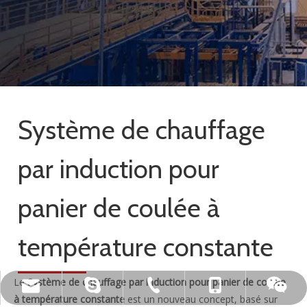
Système de chauffage
par induction pour
panier de coulée à
température constante
Le
Système de chauffage par induction pour panier de coulée
live:.cid.c87935a5bad92e18
+86-15173020676
wangfp@cseco.cn
+86-730-8688890
à température constante
est un nouveau concept, basé sur