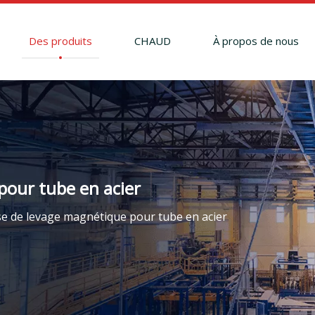
Des produits
CHAUD
À propos de nous
our tube en acier
e de levage magnétique pour tube en acier