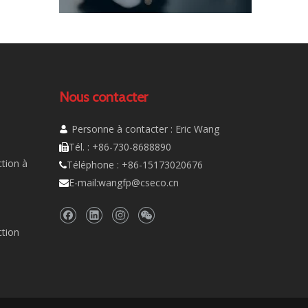
Nous contacter
Personne à contacter : Eric Wang

Tél. : +86-730-8688890

tion à
Téléphone : +86-15173020676

E-mail:
wangfp@cseco.cn

ction