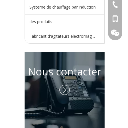
+86-730
Système de chauffage par induction
+86-15
des produits
Fabricant d'agitateurs électromagnétiques
Nous contacter
