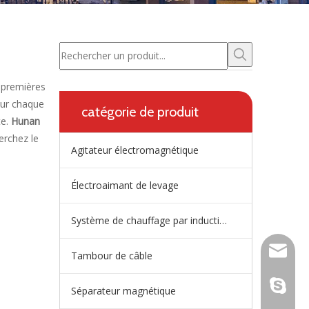
 premières
our chaque
catégorie de produit
te.
Hunan
herchez le
Agitateur électromagnétique
Électroaimant de levage
Système de chauffage par induction de répartiteur
wangfp@
Tambour de câble
live:.ci
Séparateur magnétique