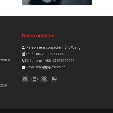
Nous contacter
Personne à contacter : Eric Wang

Tél. : +86-730-8688890

tion à
Téléphone : +86-15173020676

E-mail:
wangfp@cseco.cn

ction