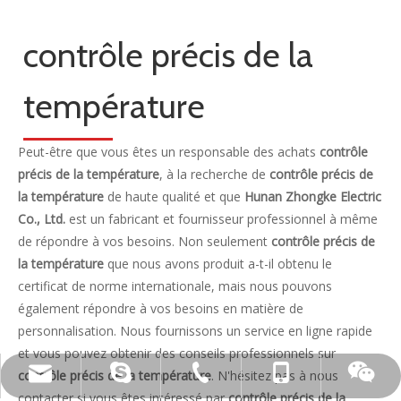
contrôle précis de la
température
Peut-être que vous êtes un responsable des achats
contrôle
précis de la température
, à la recherche de
contrôle précis de
la température
de haute qualité et que
Hunan Zhongke Electric
Co., Ltd.
est un fabricant et fournisseur professionnel à même
de répondre à vos besoins. Non seulement
contrôle précis de
la température
que nous avons produit a-t-il obtenu le
certificat de norme internationale, mais nous pouvons
également répondre à vos besoins en matière de
personnalisation. Nous fournissons un service en ligne rapide
et vous pouvez obtenir des conseils professionnels sur
contrôle précis de la température
live:.cid.c87935a5bad92e18
+86-15173020676
wangfp@cseco.cn
+86-730-8688890
. N'hésitez pas à nous
contacter si vous êtes intéressé par
contrôle précis de la