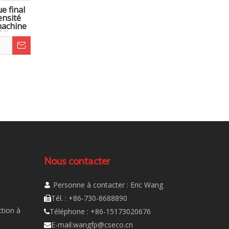
e final
ensité
machine
CM)
Nous contacter
Personne à contacter : Eric Wang

Tél. : +86-730-8688890

tion à
Téléphone : +86-15173020676

E-mail:
wangfp@cseco.cn
