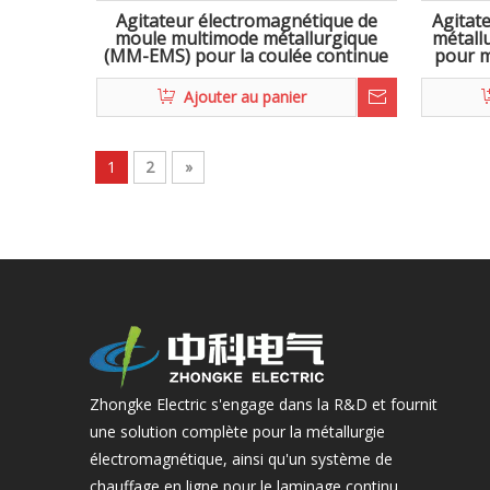
Agitateur électromagnétique de
Agitat
moule multimode métallurgique
métall
(MM-EMS) pour la coulée continue
pour m
Ajouter au panier
1
2
»
Zhongke Electric s'engage dans la R&D et fournit
une solution complète pour la métallurgie
électromagnétique, ainsi qu'un système de
chauffage en ligne pour le laminage continu.