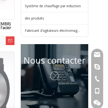
Système de chauffage par induction
des produits
(EMBR)
l'acier
Fabricant d'agitateurs électromagnétiques
wangfp@
Nous contacter
live:.ci

+86-730
+86-15