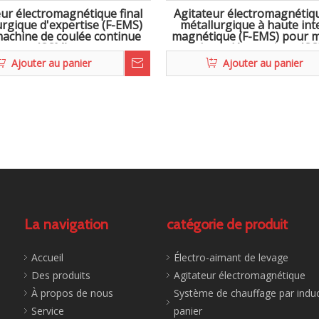
eur électromagnétique final
Agitateur électromagnétiqu
urgique d'expertise (F-EMS)
métallurgique à haute int
achine de coulée continue
magnétique (F-EMS) pour 
(CCM)
de coulée continue (C
Ajouter au panier
Ajouter au panier
La navigation
catégorie de produit
Accueil
Électro-aimant de levage
Des produits
Agitateur électromagnétique
À propos de nous
Système de chauffage par induc
Service
panier