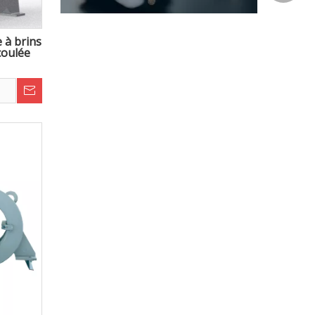
 à brins
coulée