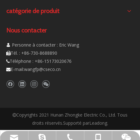
catégorie de produit
Nous contacter
Personne à contacter : Eric Wang

Tél. : +86-730-8688890

Téléphone : +86-15173020676

E-mail:
wangfp@cseco.cn

Copyrights 2021 Hunan Zhongke Electric Co., Ltd. Tous

droits réservés.Supporté par
Leadong
.
live:.cid.c87935a5bad92e18
+86-15173020676
wangfp@cseco.cn
+86-730-8688890