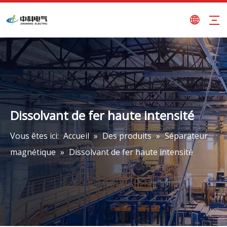
Dissolvant de fer haute intensité
Vous êtes ici:
Accueil
»
Des produits
»
Séparateur
magnétique
»
Dissolvant de fer haute intensité