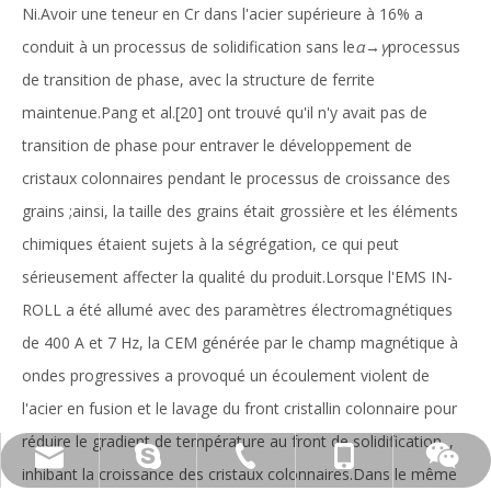
Ni.Avoir une teneur en Cr dans l'acier supérieure à 16% a
conduit à un processus de solidification sans le
α
→
γ
processus
de transition de phase, avec la structure de ferrite
maintenue.Pang et al.[20] ont trouvé qu'il n'y avait pas de
transition de phase pour entraver le développement de
cristaux colonnaires pendant le processus de croissance des
grains ;ainsi, la taille des grains était grossière et les éléments
chimiques étaient sujets à la ségrégation, ce qui peut
sérieusement affecter la qualité du produit.Lorsque l'EMS IN-
ROLL a été allumé avec des paramètres électromagnétiques
de 400 A et 7 Hz, la CEM générée par le champ magnétique à
ondes progressives a provoqué un écoulement violent de
l'acier en fusion et le lavage du front cristallin colonnaire pour
réduire le gradient de température au front de solidification. ,
live:.cid.c87935a5bad92e18
+86-15173020676
wangfp@cseco.cn
+86-730-8688890
inhibant la croissance des cristaux colonnaires.Dans le même