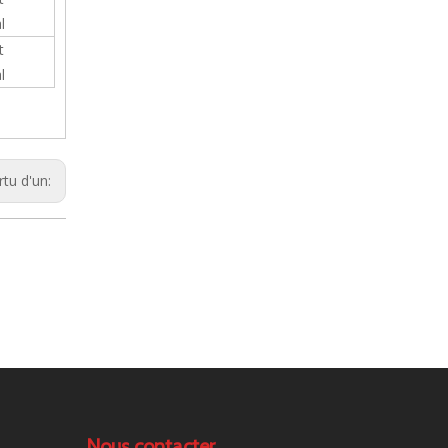
l
t
l
rtu d'un:
Nous contacter