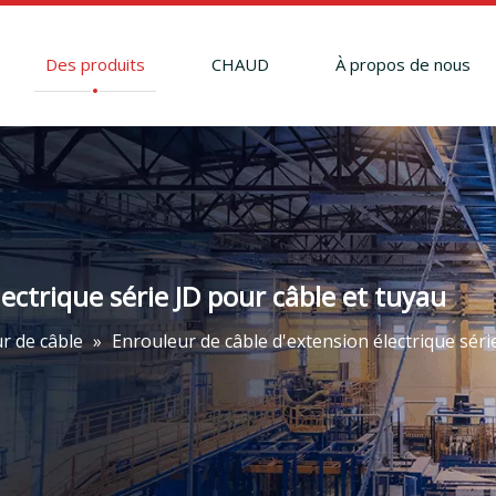
Des produits
CHAUD
À propos de nous
ectrique série JD pour câble et tuyau
 de câble
»
Enrouleur de câble d'extension électrique séri