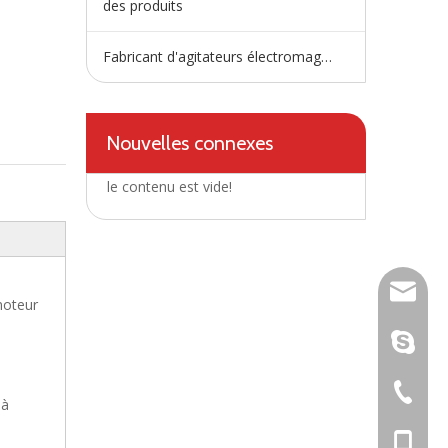
des produits
Fabricant d'agitateurs électromagnétiques
Nouvelles connexes
le contenu est vide!
wangfp@
moteur
live:.ci
+86-730
 à
+86-15