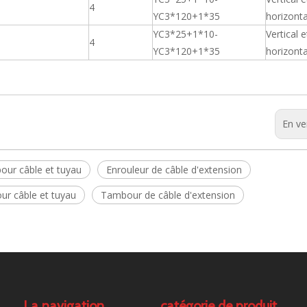
4
YC3*120+1*35
horizonta
YC3*25+1*10-
Vertical e
4
YC3*120+1*35
horizonta
En ve
pour câble et tuyau
Enrouleur de câble d'extension
ur câble et tuyau
Tambour de câble d'extension
La navigation
catégorie de produit