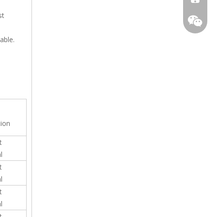
st
able.
tion
t
l
t
l
t
l
t