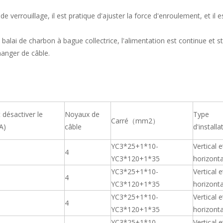
de verrouillage, il est pratique d'ajuster la force d'enroulement, et il e
 balai de charbon à bague collectrice, l'alimentation est continue et st
changer de câble.
t désactiver le
Noyaux de
Type
Carré（mm2）
A)
câble
d'installa
YC3*25+1*10-
Vertical e
4
YC3*120+1*35
horizonta
YC3*25+1*10-
Vertical e
4
YC3*120+1*35
horizonta
YC3*25+1*10-
Vertical e
4
YC3*120+1*35
horizonta
YC3*25+1*10-
Vertical e