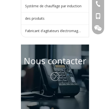
+86-730
Système de chauffage par induction
+86-15
des produits
Fabricant d'agitateurs électromagnétiques
Nous contacter
