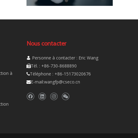
Nous contacter
Personne à contacter : Eric Wang

Tél. : +86-730-8688890

tion à
Téléphone : +86-15173020676

E-mail:
wangfp@cseco.cn

ction