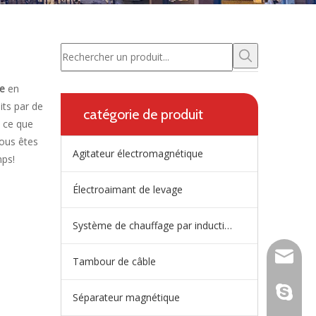
ue
en
its par de
catégorie de produit
t ce que
vous êtes
Agitateur électromagnétique
mps!
Électroaimant de levage
Système de chauffage par induction de répartiteur
wangfp@
Tambour de câble
live:.ci
Séparateur magnétique