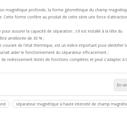
ration magnétique profonde, la forme géométrique du champ magnétiq
e. Cette forme confère au produit de cette série une force d'attractio
pour assurer la capacité de séparation ; s'il est installé à la tête du
être améliorée de 30 % ;
e courant de l'état thermique, est un indice important pour identifier l
ourrait aider le fonctionnement du séparateur efficacement ;
ts de redressement dotés de fonctions complètes et peut s'adapter à 
En ve
ond
séparateur magnétique à haute intensité de champ magnéti