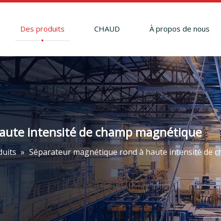
Des produits
CHAUD
À propos de nous
aute intensité de champ magnétique
duits
»
Séparateur magnétique rond à haute intensité de