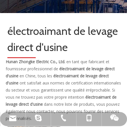
électroaimant de levage
direct d'usine
Hunan Zhongke Electric Co., Ltd.
en tant que fabricant et
fournisseur professionnel de
électroaimant de levage direct
d'usine
en Chine, tous les
électroaimant de levage direct
d'usine
ont satisfait aux normes de certification internationales
du secteur et vous garantissent une qualité irréprochable. Si
vous ne trouvez pas votre propre intention
électroaimant de
levage direct d'usine
dans notre liste de produits, vous pouvez
également nous contacter, nous pouvons fournir des services
personnalisés.
live:.cid.c87935a5bad92e18
+86-15173020676
wangfp@cseco.cn
+86-730-8688890