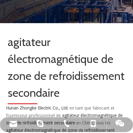
agitateur
électromagnétique de
zone de refroidissement
secondaire
Hunan Zhongke Electric Co., Ltd.
en tant que fabricant et
fournisseur professionnel de
agitateur électromagnétique de
zone de refroidissement secondaire
en Chine, tous les
live:.cid.c87935a5bad92e18
+86-15173020676
wangfp@cseco.cn
+86-730-8688890
agitateur électromagnétique de zone de refroidissement