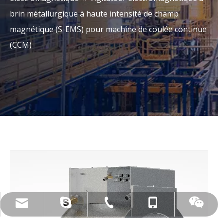
brin métallurgique à haute intensité de champ
magnétique (S-EMS) pour machine de coulée continue
(CCM)
live:.cid.c87935a5bad92e18
+86-15173020676
wangfp@cseco.cn
+86-730-8688890