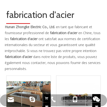
fabrication d'acier
Hunan Zhongke Electric Co., Ltd.
en tant que fabricant et
fournisseur professionnel de
fabrication d'acier
en Chine, tous
les
fabrication d'acier
ont satisfait aux normes de certification
internationales du secteur et vous garantissent une qualité
irréprochable. Si vous ne trouvez pas votre propre intention
fabrication d'acier
dans notre liste de produits, vous pouvez
également nous contacter, nous pouvons fournir des services
personnalisés.
live:.cid.c87935a5bad92e18
+86-15173020676
wangfp@cseco.cn
+86-730-8688890