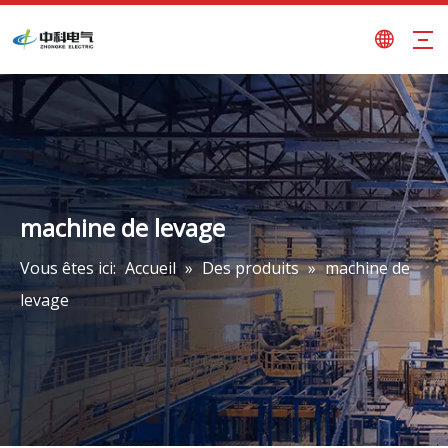
machine de levage
Vous êtes ici:
Accueil
»
Des produits
»
machine de
levage