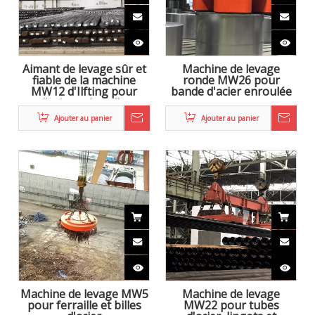
Aimant de levage sûr et
Machine de levage
fiable de la machine
ronde MW26 pour
MW12 d'Ilfting pour
bande d'acier enroulée
l'acier et la dalle
enroulés
Ajouter au panier
Ajouter au panier
Machine de levage MW5
Machine de levage
pour ferraille et billes
MW22 pour tubes